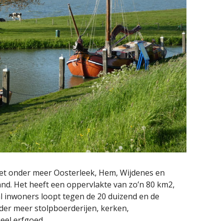
t onder meer Oosterleek, Hem, Wijdenes en
nd. Het heeft een oppervlakte van zo’n 80 km2,
l inwoners loopt tegen de 20 duizend en de
der meer stolpboerderijen, kerken,
eel erfgoed.