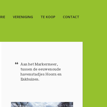
RIE
VERENIGING
TE KOOP
CONTACT
Aan het Markermeer,
tussen de eeuwenoude
havenstadjes Hoorn en
Enkhuizen.